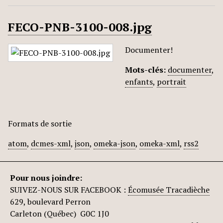
FECO-PNB-3100-008.jpg
Documenter!
Mots-clés:
documenter
,
enfants
,
portrait
Formats de sortie
atom
,
dcmes-xml
,
json
,
omeka-json
,
omeka-xml
,
rss2
Pour nous joindre:
SUIVEZ-NOUS SUR FACEBOOK :
Écomusée Tracadièche
629, boulevard Perron
Carleton (Québec) G0C 1J0