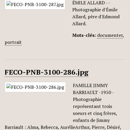
ÉMILE ALLARD - -
Photographie d'Émile
Allard, père d'Edmond
Allard.
Mots-clés:
documenter
,
portrait
FECO-PNB-3100-286.jpg
FAMILLE JIMMY
BARRIAULT -1950 -
Photographie
représentant trois
soeurs et cinq frères,
enfants de Jimmy
Barriault : Alma, Rebecca, AurélieArthur, Pierre, Désiré,